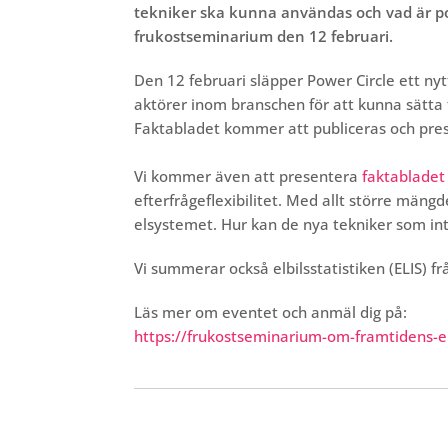
tekniker ska kunna användas och vad är pot
frukostseminarium den 12 februari.
Den 12 februari släpper Power Circle ett ny
aktörer inom branschen för att kunna sätta f
Faktabladet kommer att publiceras och pre
Vi kommer även att presentera
faktabladet
efterfrågeflexibilitet. Med allt större mäng
elsystemet. Hur kan de nya tekniker som in
Vi summerar också elbilsstatistiken (ELIS) fr
Läs mer om eventet och anmäl dig på:
https://frukostseminarium-om-framtidens-el