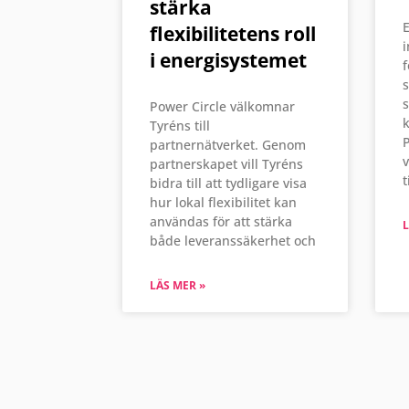
stärka
E
flexibilitetens roll
i
i energisystemet
f
s
s
Power Circle välkomnar
k
Tyréns till
P
partnernätverket. Genom
partnerskapet vill Tyréns
t
bidra till att tydligare visa
hur lokal flexibilitet kan
användas för att stärka
L
både leveranssäkerhet och
LÄS MER »