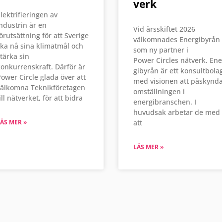
verk
lektrifieringen av
ndustrin är en
Vid årsskiftet 2026
örutsättning för att Sverige
välkomnades Energibyrån
ka nå sina klimatmål och
som ny partner i
tärka sin
Power Circles nätverk. Ene
onkurrenskraft. Därför är
gibyrån är ett konsultbola
ower Circle glada över att
med visionen att påskynd
välkomna Teknikföretagen
omställningen i
ill nätverket, för att bidra
energibranschen. I
huvudsak arbetar de med
ÄS MER »
att
LÄS MER »