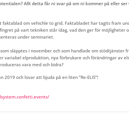
entialen? Allt detta får ni svar på om ni kommer på eller se
tt faktablad om vehichle to grid. Faktabladet har tagits fram u
ingret på vart tekniken står idag, vad den ger för möjligheter 
senteras under seminariet.
som släpptes i november och som handlade om stödtjänster frå
der variabel elproduktion, nya förbrukare och förändringar av el
troduceras vara med och bidra?
ån 2019 och lovar att bjuda på en liten ”Re-ELIS”!
system.confetti.events/