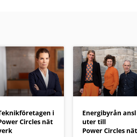
Teknikföretagen i
Energibyrån ansl
Power Circles nät
uter till
verk
Power Circles nä