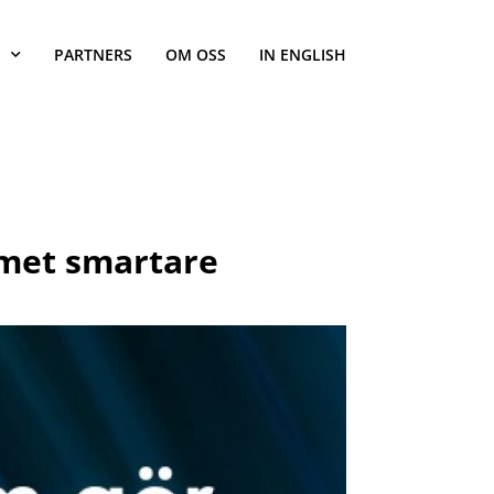
PARTNERS
OM OSS
IN ENGLISH
emet smartare