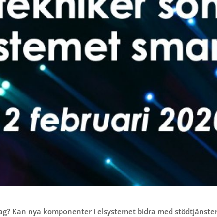
idag? Kan nya komponenter i elsystemet bidra med stödtjänster?