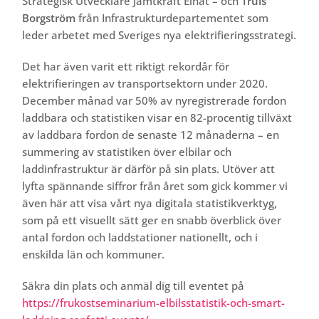
Strategisk Utvecklare Jämtkraft Elnät – och
Truls
Borgström
från Infrastrukturdepartementet som
leder arbetet med Sveriges nya elektrifieringsstrategi.
Det har även varit ett riktigt rekordår för
elektrifieringen av transportsektorn under 2020.
December månad var 50% av nyregistrerade fordon
laddbara och statistiken visar en 82-procentig tillväxt
av laddbara fordon de senaste 12 månaderna – en
summering av statistiken över elbilar och
laddinfrastruktur är därför på sin plats. Utöver att
lyfta spännande siffror från året som gick kommer vi
även här att visa vårt nya digitala statistikverktyg,
som på ett visuellt sätt ger en snabb överblick över
antal fordon och laddstationer nationellt, och i
enskilda län och kommuner.
Säkra din plats och anmäl dig till eventet på
https://frukostseminarium-elbilsstatistik-och-smart-