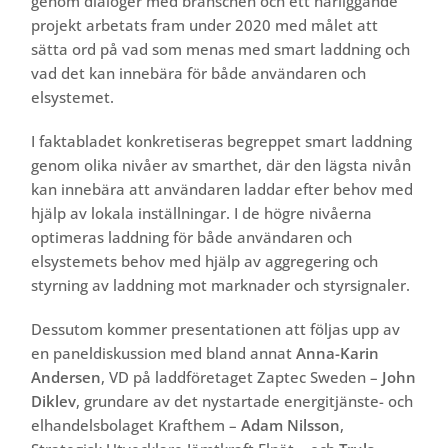
genom dialoger med branschen och ett närliggande
projekt arbetats fram under 2020 med målet att
sätta ord på vad som menas med smart laddning och
vad det kan innebära för både användaren och
elsystemet.
I faktabladet konkretiseras begreppet smart laddning
genom olika nivåer av smarthet, där den lägsta nivån
kan innebära att användaren laddar efter behov med
hjälp av lokala inställningar. I de högre nivåerna
optimeras laddning för både användaren och
elsystemets behov med hjälp av aggregering och
styrning av laddning mot marknader och styrsignaler.
Dessutom kommer presentationen att följas upp av
en paneldiskussion med bland annat
Anna-Karin
Andersen
, VD på laddföretaget Zaptec Sweden –
John
Diklev
, grundare av det nystartade energitjänste- och
elhandelsbolaget Krafthem –
Adam Nilsson
,