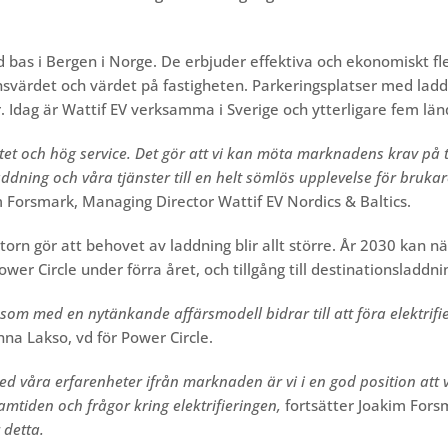
 bas i Bergen i Norge. De erbjuder effektiva och ekonomiskt fle
svärdet och värdet på fastigheten. Parkeringsplatser med ladd
. Idag är Wattif EV verksamma i Sverige och ytterligare fem lä
alitet och hög service. Det gör att vi kan möta marknadens krav på
addning och våra tjänster till en helt sömlös upplevelse för brukar
 Forsmark, Managing Director Wattif EV Nordics & Baltics.
orn gör att behovet av laddning blir allt större. År 2030 kan n
ower Circle under förra året, och tillgång till destinationsladdn
 som med en nytänkande affärsmodell bidrar till att föra elektrif
nna Lakso, vd för Power Circle.
ed våra erfarenheter ifrån marknaden är vi i en god position att
amtiden och frågor kring elektrifieringen,
fortsätter Joakim For
 detta.