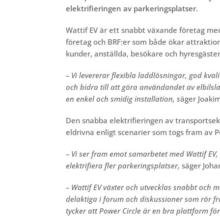
elektrifieringen av parkeringsplatser.
Wattif EV är ett snabbt växande företag med
företag och BRF:er som både ökar attraktion
kunder, anställda, besökare och hyresgäster
– Vi levererar flexibla laddlösningar, god kv
och bidra till att göra användandet av elbilsl
en enkel och smidig installation, s
äger Joakim
Den snabba elektrifieringen av transportsekt
eldrivna enligt scenarier som togs fram av P
– Vi ser fram emot samarbetet med Wattif EV,
elektrifiera fler parkeringsplatser,
säger Joha
– Wattif EV växter och utvecklas snabbt och m
delaktiga i forum och diskussioner som rör fr
tycker att Power Circle är en bra plattform för