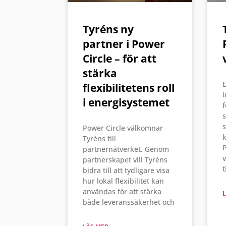
Tyréns ny
partner i Power
Circle – för att
stärka
E
flexibilitetens roll
i
i energisystemet
f
s
s
Power Circle välkomnar
k
Tyréns till
P
partnernätverket. Genom
partnerskapet vill Tyréns
t
bidra till att tydligare visa
hur lokal flexibilitet kan
användas för att stärka
L
både leveranssäkerhet och