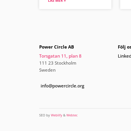
LÄS MER »
Power Circle AB
Följ o
Torsgatan 11, plan 8
Linke
111 23 Stockholm
Sweden
info@powercircle.org
SEO by
Weblify
&
Webtec