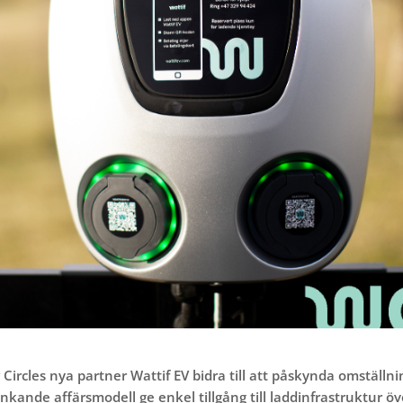
Circles nya partner Wattif EV bidra till att påskynda omställni
kande affärsmodell ge enkel tillgång till laddinfrastruktur öv