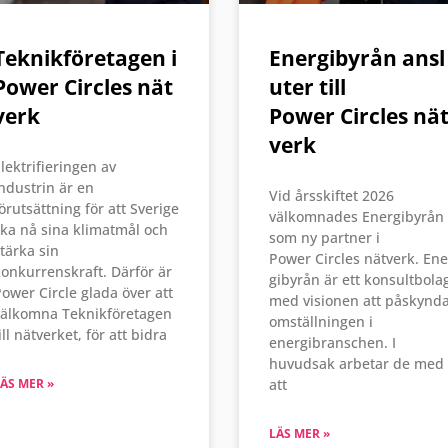
Teknikföretagen i
Energibyrån ansl
Power Circles nät
uter till
verk
Power Circles nä
verk
lektrifieringen av
ndustrin är en
Vid årsskiftet 2026
örutsättning för att Sverige
välkomnades Energibyrån
ka nå sina klimatmål och
som ny partner i
tärka sin
Power Circles nätverk. Ene
onkurrenskraft. Därför är
gibyrån är ett konsultbola
ower Circle glada över att
med visionen att påskynd
välkomna Teknikföretagen
omställningen i
ill nätverket, för att bidra
energibranschen. I
huvudsak arbetar de med
ÄS MER »
att
LÄS MER »