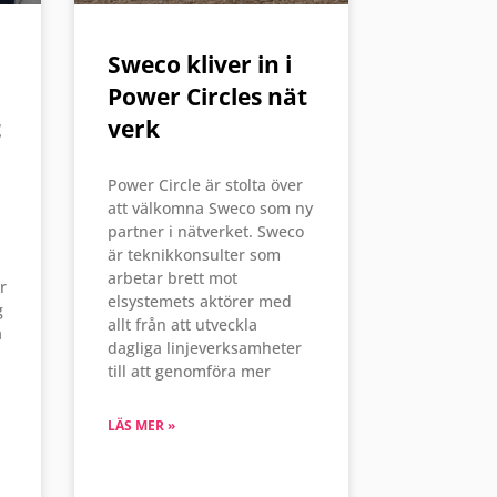
Sweco kliver in i
Power Circles nät
t
verk
Power Circle är stolta över
att välkomna Sweco som ny
partner i nätverket. Sweco
är teknikkonsulter som
arbetar brett mot
r
elsystemets aktörer med
g
allt från att utveckla
a
dagliga linjeverksamheter
till att genomföra mer
LÄS MER »