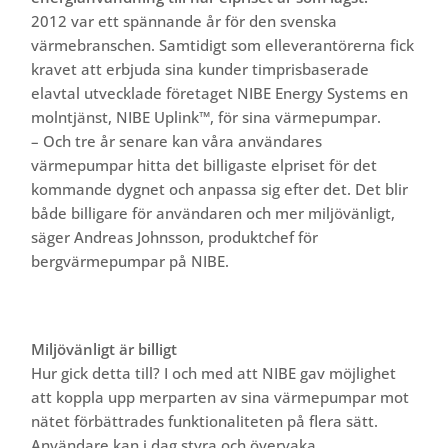
2012 var ett spännande år för den svenska
värmebranschen. Samtidigt som elleverantörerna fick
kravet att erbjuda sina kunder timprisbaserade
elavtal utvecklade företaget NIBE Energy Systems en
molntjänst, NIBE Uplink™, för sina värmepumpar.
– Och tre år senare kan våra användares
värmepumpar hitta det billigaste elpriset för det
kommande dygnet och anpassa sig efter det. Det blir
både billigare för användaren och mer miljövänligt,
säger Andreas Johnsson, produktchef för
bergvärmepumpar på NIBE.
Miljövänligt är billigt
Hur gick detta till? I och med att NIBE gav möjlighet
att koppla upp merparten av sina värmepumpar mot
nätet förbättrades funktionaliteten på flera sätt.
Användare kan i dag styra och övervaka