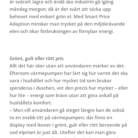
är svåratt lagra och ändå ska industrin gå igång
måndag morgon; då är det svårt att täcka upp
behovet med enbart grön el. Med Smart Price
Adaption minskar man trycket på den miljökrävande
elen och ökar förbrukningen av förnybar energi.
Grönt, gult eller rött pris
Allt det här sker utan att användaren märker av det.
Eftersom värmepumpen har lärt sig hur varmt det ska
vara i hushållet och hur mycket tid som brukar
spenderas i duschen, vet den precis hur mycket – eller
hur lite – energi som krävs utan att göra avkall på
hushållets komfort.
– Men vill användaren gå steget längre kan de också
ta en snabb titt på värmepumpen; där finns en
display med ikoner i grönt, gult eller rött beroende på
vad elpriset är just då. Utefter det kan man göra