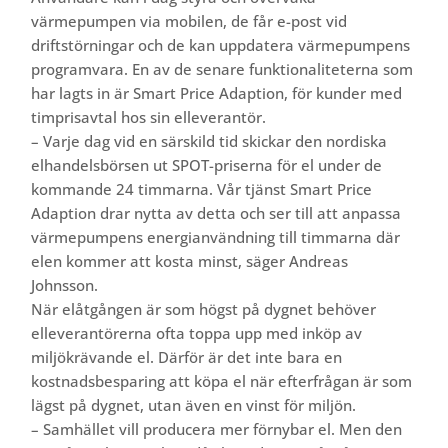
värmepumpen via mobilen, de får e-post vid
driftstörningar och de kan uppdatera värmepumpens
programvara. En av de senare funktionaliteterna som
har lagts in är Smart Price Adaption, för kunder med
timprisavtal hos sin elleverantör.
– Varje dag vid en särskild tid skickar den nordiska
elhandelsbörsen ut SPOT-priserna för el under de
kommande 24 timmarna. Vår tjänst Smart Price
Adaption drar nytta av detta och ser till att anpassa
värmepumpens energianvändning till timmarna där
elen kommer att kosta minst, säger Andreas
Johnsson.
När elåtgången är som högst på dygnet behöver
elleverantörerna ofta toppa upp med inköp av
miljökrävande el. Därför är det inte bara en
kostnadsbesparing att köpa el när efterfrågan är som
lägst på dygnet, utan även en vinst för miljön.
– Samhället vill producera mer förnybar el. Men den