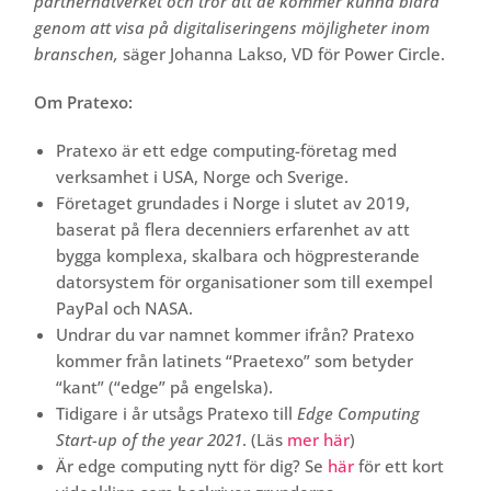
partnernätverket och tror att de kommer kunna bidra
genom att visa på digitaliseringens möjligheter inom
branschen,
säger Johanna Lakso, VD för Power Circle.
Om Pratexo:
Pratexo är ett edge computing-företag med
verksamhet i USA, Norge och Sverige.
Företaget grundades i Norge i slutet av 2019,
baserat på flera decenniers erfarenhet av att
bygga komplexa, skalbara och högpresterande
datorsystem för organisationer som till exempel
PayPal och NASA.
Undrar du var namnet kommer ifrån? Pratexo
kommer från latinets “Praetexo” som betyder
“kant” (“edge” på engelska).
Tidigare i år utsågs Pratexo till
Edge Computing
Start-up of the year 2021
. (Läs
mer här
)
Är edge computing nytt för dig? Se
här
för ett kort