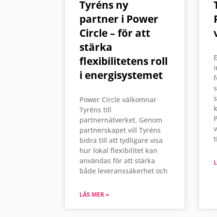
Tyréns ny
partner i Power
Circle – för att
stärka
E
flexibilitetens roll
i
i energisystemet
f
s
s
Power Circle välkomnar
k
Tyréns till
P
partnernätverket. Genom
partnerskapet vill Tyréns
t
bidra till att tydligare visa
hur lokal flexibilitet kan
användas för att stärka
L
både leveranssäkerhet och
LÄS MER »