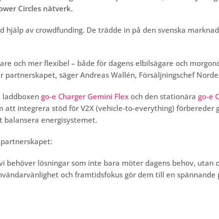
 Power Circles nätverk.
d hjälp av crowdfunding. De trädde in på den svenska marknaden
artare och mer flexibel – både för dagens elbilsägare och morgo
här partnerskapet, säger Andreas Wallén, Försäljningschef Nord
la laddboxen
go-e Charger Gemini Flex
och den stationära
go-e 
 att integrera stöd för V2X (vehicle-to-everything) förbereder go
att balansera energisystemet.
 partnerskapet:
 vi behöver lösningar som inte bara möter dagens behov, utan 
nvändarvänlighet och framtidsfokus gör dem till en spännande p