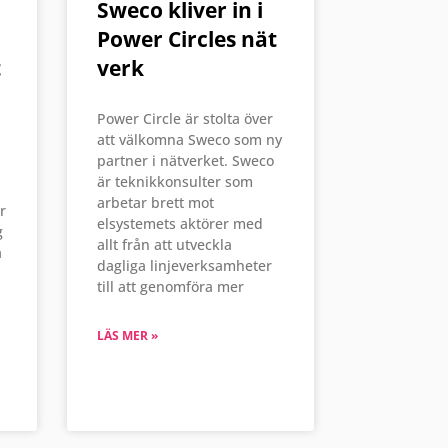
Sweco kliver in i
Power Circles nät
t
verk
Power Circle är stolta över
att välkomna Sweco som ny
partner i nätverket. Sweco
är teknikkonsulter som
arbetar brett mot
r
elsystemets aktörer med
g
allt från att utveckla
a
dagliga linjeverksamheter
till att genomföra mer
LÄS MER »