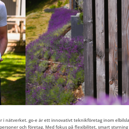
 i nätverket. go-e är ett innovativt teknikföretag inom elbil
personer och företag. Med fokus på flexibilitet, smart styrnin