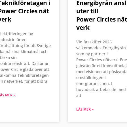
Teknikföretagen i
Energibyrån ansl
Power Circles nät
uter till
verk
Power Circles nä
verk
lektrifieringen av
ndustrin är en
Vid årsskiftet 2026
örutsättning för att Sverige
välkomnades Energibyrån
ka nå sina klimatmål och
som ny partner i
tärka sin
Power Circles nätverk. Ene
onkurrenskraft. Därför är
gibyrån är ett konsultbola
ower Circle glada över att
med visionen att påskynd
välkomna Teknikföretagen
omställningen i
ill nätverket, för att bidra
energibranschen. I
huvudsak arbetar de med
ÄS MER »
att
LÄS MER »