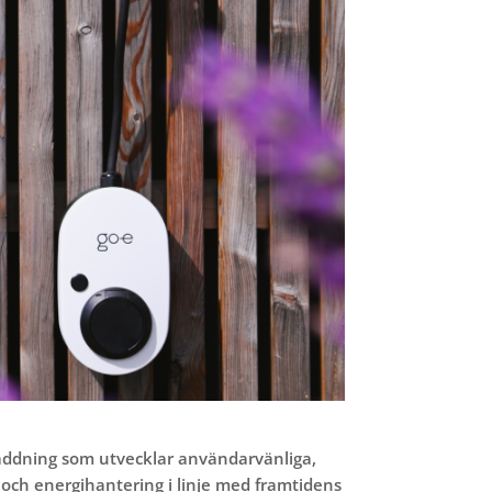
sladdning som utvecklar användarvänliga,
g och energihantering i linje med framtidens