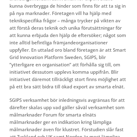
kunna överbrygga de hinder som finns för att ta sig in
på nya marknader. Företagen vill ha hjälp med
teknikspecifika frågor – många trycker på vikten av
att förstå deras teknik och unika förutsättningar för
att kunna erbjuda den hjälp de eftersöker; något som
inte alltid befintliga främjandeorganisationer
uppfyller. En uttalad oro bland företagen är att Smart
Grid Innovation Platform Sweden, SGIPS, blir
”ytterligare en organisation” att förhålla sig till, om
initiativet dessutom upplevs komma uppifrån. Blir
initiativet däremot tillräckligt stort finns möjlighet att
på ett bra sätt bidra till ökad export av smarta elnät.
SGIPS verksamhet bör inledningsvis avgränsas för att
därefter skalas upp vad gäller såväl verksamhet som
målmarknader Forum för smarta elnäts
målmarknader ger en indikation kring lämpliga
målmarknader även för klustret. Förstudien slår fast
att Tyskland och UK samt Norden är mest lämpliga