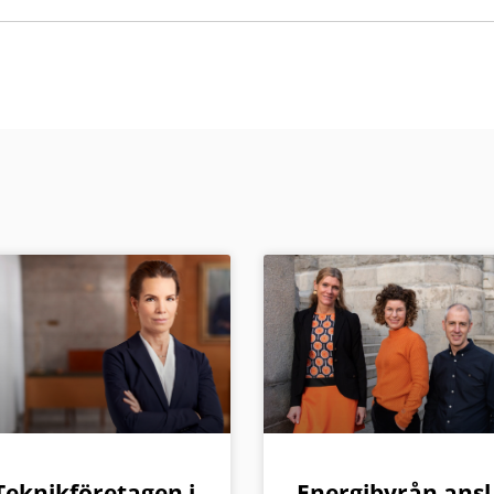
Teknikföretagen i
Energibyrån ansl