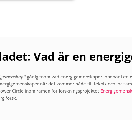
adet: Vad är en energ
gigemenskap?
går igenom vad energigemenskaper innebär i en e
v energigemenskaper när det kommer både till teknik och incita
 Power
Circle
inom ramen för forskningsprojektet
Energigemensk
rgiforsk
.