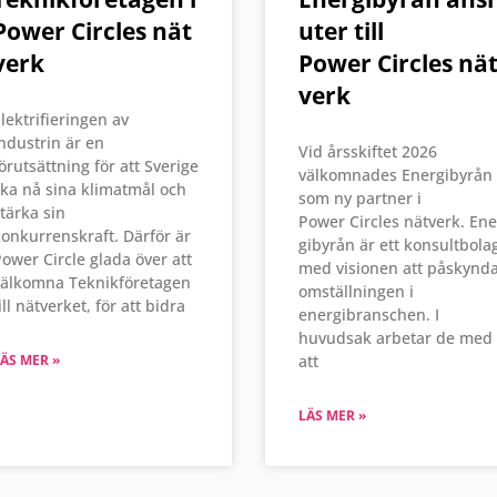
Power Circles nät
uter till
verk
Power Circles nä
verk
lektrifieringen av
ndustrin är en
Vid årsskiftet 2026
örutsättning för att Sverige
välkomnades Energibyrån
ka nå sina klimatmål och
som ny partner i
tärka sin
Power Circles nätverk. Ene
onkurrenskraft. Därför är
gibyrån är ett konsultbola
ower Circle glada över att
med visionen att påskynd
välkomna Teknikföretagen
omställningen i
ill nätverket, för att bidra
energibranschen. I
huvudsak arbetar de med
ÄS MER »
att
LÄS MER »