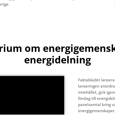
erige.
rium om energigemensk
energidelning
Faktabladet lansera
lanseringen anordn
innehållet, gick ig
förslag till energide
panelsamtal kring 
energigemenskaper