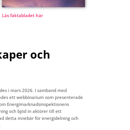
Läs faktabladet här
aper och
des i mars 2026.
I samband med
ades ett webbinarium
som presenterade
enom Energimarkn
adsinspektionens
lning och
bjöd in aktörer till
ett
vad
det
t
a
innebär för energidelning och
.