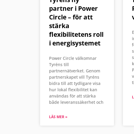
partner i Power
Circle – för att
stärka
E
flexibilitetens roll
i
i energisystemet
f
s
s
Power Circle välkomnar
k
Tyréns till
P
partnernätverket. Genom
partnerskapet vill Tyréns
t
bidra till att tydligare visa
hur lokal flexibilitet kan
användas för att stärka
L
både leveranssäkerhet och
LÄS MER »