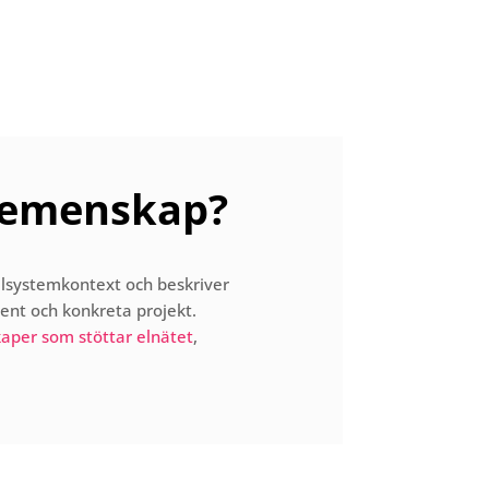
igemenskap?
lsystemkontext och beskriver
ment och konkreta projekt.
aper som stöttar elnätet
,