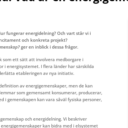
 fungerar energidelning? Och vart står vi i
incitament och konkreta projekt?
gemenskap?
ger en inblick i dessa frågor.
ik som ett sätt att involvera medborgare i
 i energisystemet. I flera länder har särskilda
erlätta etableringen av nya initiativ.
l definition av energigemenskaper, men de kan
dlemmar som gemensamt konsumerar, producerar,
med i gemenskapen kan vara såväl fysiska personer,
igemenskap och energidelning. Vi beskriver
tor energigemenskaper kan bidra med i elsystemet