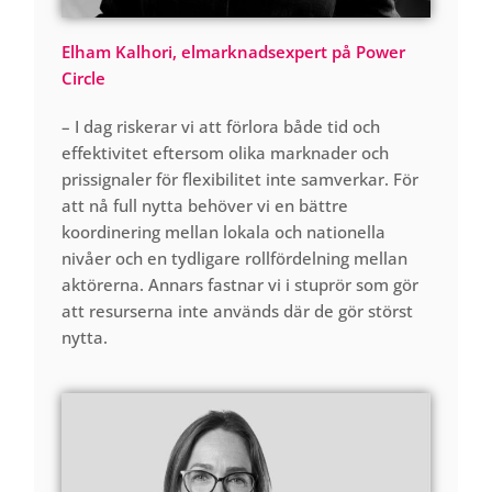
Elham
Kalhori
, elmarknad
sexper
t på
Power
Circle
– I dag riskerar vi att förlora
både tid oc
h
effektivitet eftersom olika markna
der
och
pri
ssignaler
för flexibilitet
inte samverkar
. För
att nå
full ny
tta behöver vi en bättre
koordinering mellan lokala och nationella
nivåer och en tydligare rollfördelning mellan
aktörerna
. Annars fastnar vi i stuprör som gör
att resurserna inte används där de gör störst
n
y
tta.