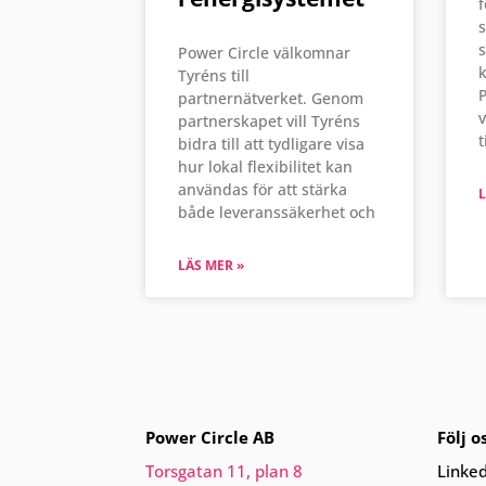
f
s
s
Power Circle välkomnar
k
Tyréns till
P
partnernätverket. Genom
partnerskapet vill Tyréns
t
bidra till att tydligare visa
hur lokal flexibilitet kan
användas för att stärka
L
både leveranssäkerhet och
LÄS MER »
Power Circle AB
Följ o
Torsgatan 11, plan 8
Linke