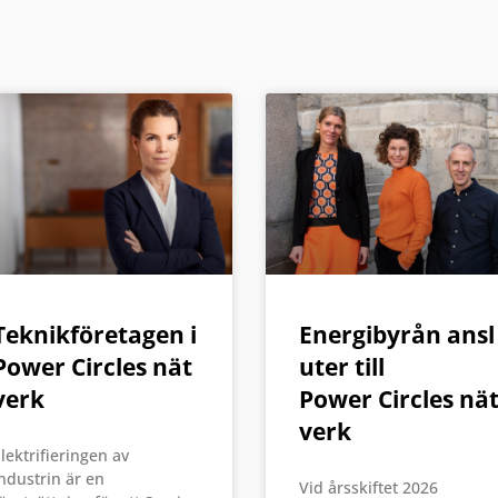
Teknikföretagen i
Energibyrån ansl
Power Circles nät
uter till
verk
Power Circles nä
verk
lektrifieringen av
ndustrin är en
Vid årsskiftet 2026