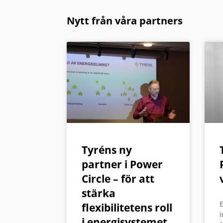
Nytt från våra partners
Tyréns ny
partner i Power
Circle – för att
stärka
E
flexibilitetens roll
i
i energisystemet