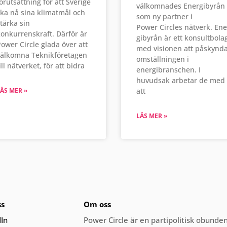
örutsättning för att Sverige
välkomnades Energibyrån
ka nå sina klimatmål och
som ny partner i
tärka sin
Power Circles nätverk. Ene
onkurrenskraft. Därför är
gibyrån är ett konsultbola
ower Circle glada över att
med visionen att påskynd
välkomna Teknikföretagen
omställningen i
ill nätverket, för att bidra
energibranschen. I
huvudsak arbetar de med
ÄS MER »
att
LÄS MER »
ss
Om oss
dIn
Power Circle är en partipolitisk obund