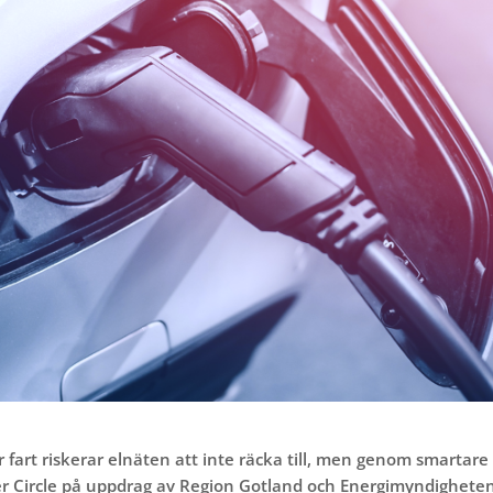
ar fart riskerar elnäten att inte räcka till, men genom smart
r Circle på uppdrag av Region Gotland och Energimyndigheten