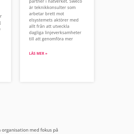
partner i nätverket. Sweco
är teknikkonsulter som
arbetar brett mot
r
elsystemets aktörer med
g
allt från att utveckla
a
dagliga linjeverksamheter
till att genomföra mer
LÄS MER »
en organisation med fokus på