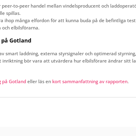
 peer-to-peer handel mellan vindelsproducent och laddoperatör
e spillas.
gera ihop många elfordon för att kunna buda på de befintliga tes
 och elbilsförarna.
 på Gotland
 av smart laddning, externa styrsignaler och optimerad styrning, 
 inriktning bör vara att utvärdera hur elbilsförare ändrar sitt l
g på Gotland
eller läs en
kort sammanfattning av rapporten
.