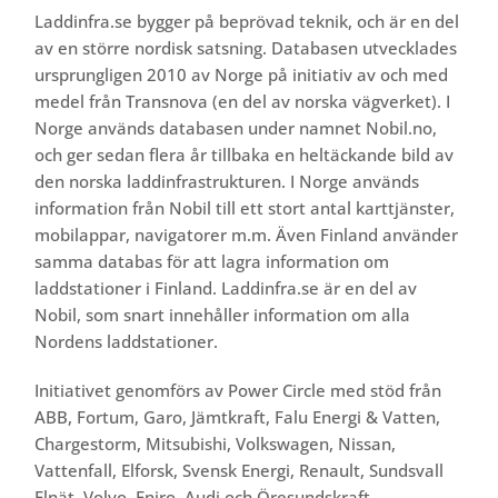
Laddinfra.se bygger på beprövad teknik, och är en del
av en större nordisk satsning. Databasen utvecklades
ursprungligen 2010 av Norge på initiativ av och med
medel från Transnova (en del av norska vägverket). I
Norge används databasen under namnet Nobil.no,
och ger sedan flera år tillbaka en heltäckande bild av
den norska laddinfrastrukturen. I Norge används
information från Nobil till ett stort antal karttjänster,
mobilappar, navigatorer m.m. Även Finland använder
samma databas för att lagra information om
laddstationer i Finland. Laddinfra.se är en del av
Nobil, som snart innehåller information om alla
Nordens laddstationer.
Initiativet genomförs av Power Circle med stöd från
ABB, Fortum, Garo, Jämtkraft, Falu Energi & Vatten,
Chargestorm, Mitsubishi, Volkswagen, Nissan,
Vattenfall, Elforsk, Svensk Energi, Renault, Sundsvall
Elnät, Volvo, Eniro, Audi och Öresundskraft.