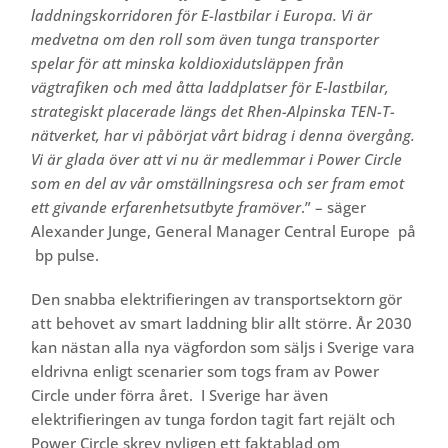
laddningskorridoren för E-lastbilar i Europa. Vi är
medvetna om den roll som även tunga transporter
spelar för att minska koldioxidutsläppen från
vägtrafiken och med åtta laddplatser för E-lastbilar,
strategiskt placerade längs det Rhen-Alpinska TEN-T-
nätverket, har vi påbörjat vårt bidrag i denna övergång.
Vi är glada över att vi nu är medlemmar i Power Circle
som en del av vår omställningsresa och ser fram emot
ett givande erfarenhetsutbyte framöver
.” – säger
Alexander Junge, General Manager Central Europe på
bp pulse.
Den snabba elektrifieringen av transportsektorn gör
att behovet av smart laddning blir allt större. År 2030
kan nästan alla nya vägfordon som säljs i Sverige vara
eldrivna enligt scenarier som togs fram av Power
Circle under förra året. I Sverige har även
elektrifieringen av tunga fordon tagit fart rejält och
Power Circle skrev nyligen ett faktablad om