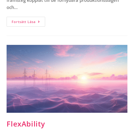
framsteg kopplat till de förnybara produktionsslagen
och…
Fortsätt Läsa
FlexAbility